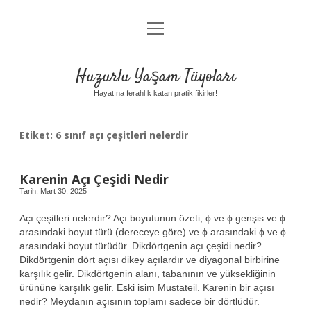
menüyü
Anasayfa
aç
Gizlilik Politikası
Huzurlu Yaşam Tüyoları
Yasal Uyarı
Hayatına ferahlık katan pratik fikirler!
Hakkımızda
Etiket:
6 sınıf açı çeşitleri nelerdir
Karenin Açı Çeşidi Nedir
Tarih: Mart 30, 2025
Açı çeşitleri nelerdir? Açı boyutunun özeti, ϕ ve ϕ genşis‍ ve ϕ
arasındaki boyut türü (dereceye göre) ve ϕ arasındaki ϕ ve ϕ
arasındaki boyut türüdür. Dikdörtgenin açı çeşidi nedir?
Dikdörtgenin dört açısı dikey açılardır ve diyagonal birbirine
karşılık gelir. Dikdörtgenin alanı, tabanının ve yüksekliğinin
ürününe karşılık gelir. Eski isim Mustateil. Karenin bir açısı
nedir? Meydanın açısının toplamı sadece bir dörtlüdür.