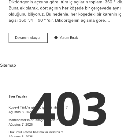
Dikdörtgenin açısına göre, tüm iç açıların toplamı 360 ° ‘dir.
Buna ek olarak, dört açının her köşede bir çerçevede aynı
olduğunu biliyoruz. Bu nedenle, her köşedeki bir karenin iç
açısı 360 °/4 = 90 ° ‘dir. Dikdörtgenin açısına göre,…
Karenin
Devamını okuyun
Yorum Bırak
Açı
Çeşidi
Nedir
Sitemap
403
Sidebar
Son Yazılar
Kuveyt Türk’te günlük işlem limiti nedir ?
Ağustos 8, 2026
Manchester’ın arı simgesi nedir ?
Ağustos 7, 2026
Döküntülü ateşli hastalıklar nelerdir ?
Ağustos 6, 2026