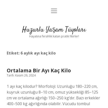
menüyü
Anasayfa
aç
Gizlilik Politikası
Huzurlu Yaşam Tüyoları
Yasal Uyarı
Hayatına ferahlık katan pratik fikirler!
Hakkımızda
Etiket:
6 aylık ayı kaç kilo
Ortalama Bir Ayı Kaç Kilo
Tarih: Kasım 26, 2024
1 ayı kaç kilodur? Morfoloji: Uzunluğu 180–220 cm,
kuyruk uzunluğu 8–10 cm, omuz yüksekliği 85–125
cm ve ortalama ağırlığı 150–250 kg’dır. Bazı erkekler
400–500 kg ağırlığında olabilir. Vücudu tombul