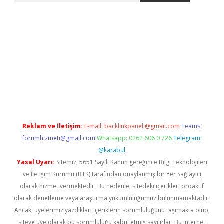
ncel adres
ilbet giriş adresi
www.betexper.xyz/
Reklam ve İletişim:
E-mail:
backlinkpaneli@gmail.com
Teams:
forumhizmeti@gmail.com
Whatsapp: 0262 606 0 726
Telegram:
@karabul
Yasal Uyarı:
Sitemiz, 5651 Sayılı Kanun gereğince Bilgi Teknolojileri
ve İletişim Kurumu (BTK) tarafından onaylanmış bir Yer Sağlayıcı
olarak hizmet vermektedir. Bu nedenle, sitedeki içerikleri proaktif
olarak denetleme veya araştırma yükümlülüğümüz bulunmamaktadır.
Ancak, üyelerimiz yazdıkları içeriklerin sorumluluğunu taşımakta olup,
siteye üye olarak bu sorumluluğu kabul etmiş sayılırlar. Bu internet