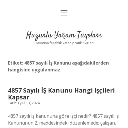
menüyü
Anasayfa
aç
Gizlilik Politikası
Huzurlu Yaşam Tüyoları
Yasal Uyarı
Hayatına ferahlık katan pratik fikirler!
Hakkımızda
Etiket:
4857 sayılı İş Kanunu aşağıdakilerden
hangisine uygulanmaz
4857 Sayılı İŞ Kanunu Hangi Işçileri
Kapsar
Tarih: Eylül 13, 2024
4857 sayılı iş kanununa göre işçi nedir? 4857 sayılı İş
Kanununun 2. maddesindeki düzenlemede; çalışan,