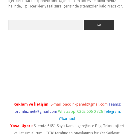
içerikleri,
backlinkpanelicomtr@gmail.com
adresine bildirmeniz
halinde, ilgili içerikler yasal süre içerisinde sitemizden kaldırılacaktır.
Arama
ncel adres
ilbet giriş adresi
www.betexper.xyz/
Reklam ve İletişim:
E-mail:
backlinkpaneli@gmail.com
Teams:
forumhizmeti@gmail.com
Whatsapp: 0262 606 0 726
Telegram:
@karabul
Yasal Uyarı:
Sitemiz, 5651 Sayılı Kanun gereğince Bilgi Teknolojileri
ve İletişim Kurumu (BTK) tarafından onaylanmış bir Yer Sağlayıcı