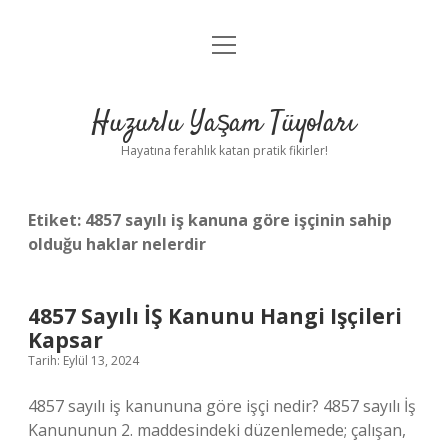
menüyü
Anasayfa
aç
Gizlilik Politikası
Huzurlu Yaşam Tüyoları
Yasal Uyarı
Hayatına ferahlık katan pratik fikirler!
Hakkımızda
Etiket:
4857 sayılı iş kanuna göre işçinin sahip
olduğu haklar nelerdir
4857 Sayılı İŞ Kanunu Hangi Işçileri
Kapsar
Tarih: Eylül 13, 2024
4857 sayılı iş kanununa göre işçi nedir? 4857 sayılı İş
Kanununun 2. maddesindeki düzenlemede; çalışan,