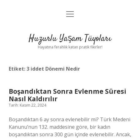
menüyü
Anasayfa
aç
Gizlilik Politikası
Huzurlu Yaşam Tüyoları
Yasal Uyarı
Hayatına ferahlık katan pratik fikirler!
Hakkımızda
Etiket:
3 iddet Dönemi Nedir
Boşandıktan Sonra Evlenme Süresi
Nasıl Kaldırılır
Tarih: Kasım 22, 2024
Boşandıktan 6 ay sonra evlenebilir mi? Türk Medeni
Kanunu’nun 132. maddesine göre, bir kadın
boşandıktan sonra 300 gün içinde evlenebilir. Ancak,