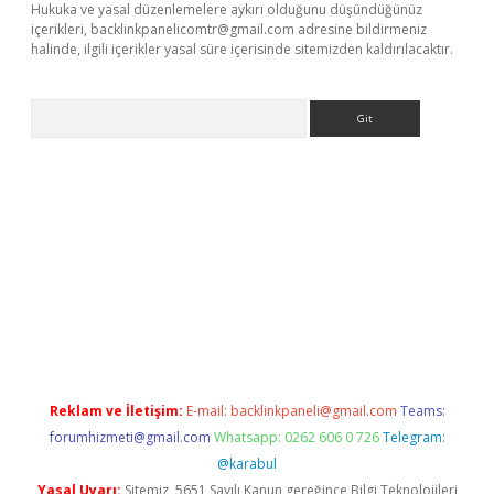
Hukuka ve yasal düzenlemelere aykırı olduğunu düşündüğünüz
içerikleri,
backlinkpanelicomtr@gmail.com
adresine bildirmeniz
halinde, ilgili içerikler yasal süre içerisinde sitemizden kaldırılacaktır.
Arama
ncel adres
ilbet giriş adresi
www.betexper.xyz/
Reklam ve İletişim:
E-mail:
backlinkpaneli@gmail.com
Teams:
forumhizmeti@gmail.com
Whatsapp: 0262 606 0 726
Telegram:
@karabul
Yasal Uyarı:
Sitemiz, 5651 Sayılı Kanun gereğince Bilgi Teknolojileri