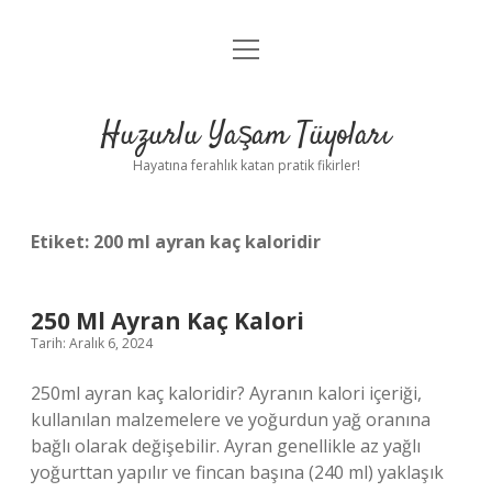
menüyü
Anasayfa
aç
Gizlilik Politikası
Huzurlu Yaşam Tüyoları
Yasal Uyarı
Hayatına ferahlık katan pratik fikirler!
Hakkımızda
Etiket:
200 ml ayran kaç kaloridir
250 Ml Ayran Kaç Kalori
Tarih: Aralık 6, 2024
250ml ayran kaç kaloridir? Ayranın kalori içeriği,
kullanılan malzemelere ve yoğurdun yağ oranına
bağlı olarak değişebilir. Ayran genellikle az yağlı
yoğurttan yapılır ve fincan başına (240 ml) yaklaşık