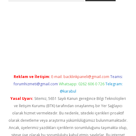
ncel adres
ilbet giriş adresi
www.betexper.xyz/
Reklam ve İletişim:
E-mail:
backlinkpaneli@gmail.com
Teams:
forumhizmeti@gmail.com
Whatsapp: 0262 606 0 726
Telegram:
@karabul
Yasal Uyarı:
Sitemiz, 5651 Sayılı Kanun gereğince Bilgi Teknolojileri
ve İletişim Kurumu (BTK) tarafından onaylanmış bir Yer Sağlayıcı
olarak hizmet vermektedir. Bu nedenle, sitedeki içerikleri proaktif
olarak denetleme veya araştırma yükümlülüğümüz bulunmamaktadır.
Ancak, üyelerimiz yazdıkları içeriklerin sorumluluğunu taşımakta olup,
siteye üye olarak bu sorumluluğu kabul etmiş sayılırlar. Bu internet