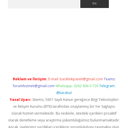
Arama
ncel adres
ilbet giriş adresi
www.betexper.xyz/
Reklam ve İletişim:
E-mail:
backlinkpaneli@gmail.com
Teams:
forumhizmeti@gmail.com
Whatsapp: 0262 606 0 726
Telegram:
@karabul
Yasal Uyarı:
Sitemiz, 5651 Sayılı Kanun gereğince Bilgi Teknolojileri
ve İletişim Kurumu (BTK) tarafından onaylanmış bir Yer Sağlayıcı
olarak hizmet vermektedir. Bu nedenle, sitedeki içerikleri proaktif
olarak denetleme veya araştırma yükümlülüğümüz bulunmamaktadır.
Ancak, üyelerimiz yazdıkları içeriklerin sorumluluğunu taşımakta olup,