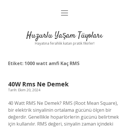
menüyü
Anasayfa
aç
Gizlilik Politikası
Huzurlu Yaşam Tüyoları
Yasal Uyarı
Hayatına ferahlık katan pratik fikirler!
Hakkımızda
Etiket:
1000 watt amfi Kaç RMS
40W Rms Ne Demek
Tarih: Ekim 20, 2024
40 Watt RMS Ne Demek? RMS (Root Mean Square),
bir elektrik sinyalinin ortalama gücünü ölçen bir
değerdir. Genellikle hoparlörlerin gücünü belirtmek
için kullanılır. RMS değeri, sinyalin zaman içindeki