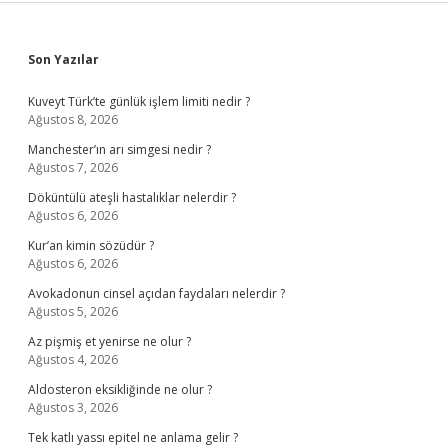
Sidebar
Son Yazılar
Kuveyt Türk’te günlük işlem limiti nedir ?
Ağustos 8, 2026
Manchester’ın arı simgesi nedir ?
Ağustos 7, 2026
Döküntülü ateşli hastalıklar nelerdir ?
Ağustos 6, 2026
Kur’an kimin sözüdür ?
Ağustos 6, 2026
Avokadonun cinsel açıdan faydaları nelerdir ?
Ağustos 5, 2026
Az pişmiş et yenirse ne olur ?
Ağustos 4, 2026
Aldosteron eksikliğinde ne olur ?
Ağustos 3, 2026
Tek katlı yassı epitel ne anlama gelir ?