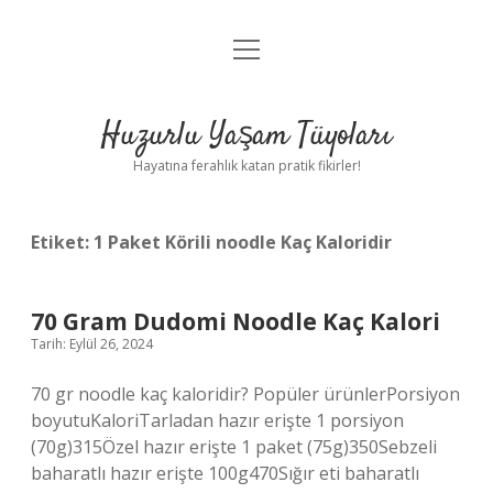
menüyü
Anasayfa
aç
Gizlilik Politikası
Huzurlu Yaşam Tüyoları
Yasal Uyarı
Hayatına ferahlık katan pratik fikirler!
Hakkımızda
Etiket:
1 Paket Körili noodle Kaç Kaloridir
70 Gram Dudomi Noodle Kaç Kalori
Tarih: Eylül 26, 2024
70 gr noodle kaç kaloridir? Popüler ürünlerPorsiyon
boyutuKaloriTarladan hazır erişte 1 porsiyon
(70g)315Özel hazır erişte 1 paket (75g)350Sebzeli
baharatlı hazır erişte 100g470Sığır eti baharatlı