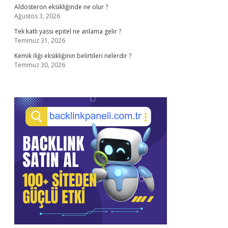
Aldosteron eksikliğinde ne olur ?
Ağustos 3, 2026
Tek katlı yassı epitel ne anlama gelir ?
Temmuz 31, 2026
Kemik iliği eksikliğinin belirtileri nelerdir ?
Temmuz 30, 2026