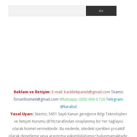
Arama
ncel adres
ilbet giriş adresi
www.betexper.xyz/
Reklam ve İletişim:
E-mail:
backlinkpaneli@gmail.com
Teams:
forumhizmeti@gmail.com
Whatsapp: 0262 606 0 726
Telegram:
@karabul
Yasal Uyarı:
Sitemiz, 5651 Sayılı Kanun gereğince Bilgi Teknolojileri
ve İletişim Kurumu (BTK) tarafından onaylanmış bir Yer Sağlayıcı
olarak hizmet vermektedir. Bu nedenle, sitedeki içerikleri proaktif
olarak denetleme veya araştırma yükümlülüğümüz bulunmamaktadır.