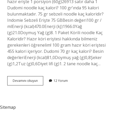
hazır erişte 1 porsiyon (60g)26913 satır daha 1
Dudomi noodle kaç kalori? 100 gr’ında 95 kalori
bulunmaktadır. 75 gr sebzeli noodle kaç kaloridir?
Indomie Sebzeli Erişte 75 GBBesin değeri100 gr /
mlEnerji (kcal)470.0Enerji (kJ)1966.0Yağ
(g)21.0Doymuş Yağ (g)8. 1 Paket Körili noodle Kaç
Kaloridir? Hazır köri eriştesi hakkında bilmeniz
gerekenleri öğrenelim! 100 gram hazır köri eriştesi
455 kalori içeriyor. Dudomi 70 gr kaç kalori? Besin
değerleriEnerji (kcal)81,0Doymuş yağ (g)0,8Şeker
(g)1,2Tuz (g)0,6Diyet lifi (g)1. 2 tane noodle kaç…
70
Devamını okuyun
12 Yorum
Gram
Dudomi
Noodle
Kaç
Kalori
Sitemap