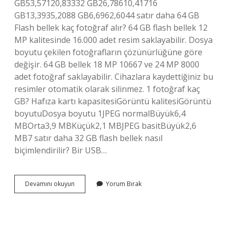
GB53,57120,83332 GB26,78610,41716
GB13,3935,2088 GB6,6962,6044 satır daha 64 GB
Flash bellek kaç fotoğraf alır? 64 GB flash bellek 12
MP kalitesinde 16.000 adet resim saklayabilir. Dosya
boyutu çekilen fotoğrafların çözünürlüğüne göre
değişir. 64 GB bellek 18 MP 10667 ve 24 MP 8000
adet fotoğraf saklayabilir. Cihazlara kaydettiğiniz bu
resimler otomatik olarak silinmez. 1 fotoğraf kaç
GB? Hafıza kartı kapasitesiGörüntü kalitesiGörüntü
boyutuDosya boyutu 1JPEG normalBüyük6,4
MBOrta3,9 MBKüçük2,1 MBJPEG basitBüyük2,6
MB7 satır daha 32 GB flash bellek nasıl
biçimlendirilir? Bir USB…
32
Devamını okuyun
Yorum Bırak
Gb
Flash
Bellek
Kaç