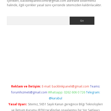
içerikleri,
backlinkpanelicomtr@gmail.com
adresine bildirmeniz
halinde, ilgili içerikler yasal süre içerisinde sitemizden kaldırılacaktır.
Arama
ncel adres
ilbet giriş adresi
www.betexper.xyz/
Reklam ve İletişim:
E-mail:
backlinkpaneli@gmail.com
Teams:
forumhizmeti@gmail.com
Whatsapp: 0262 606 0 726
Telegram:
@karabul
Yasal Uyarı:
Sitemiz, 5651 Sayılı Kanun gereğince Bilgi Teknolojileri
ve İletişim Kurumu (BTK) tarafından onaylanmış bir Yer Sağlayıcı